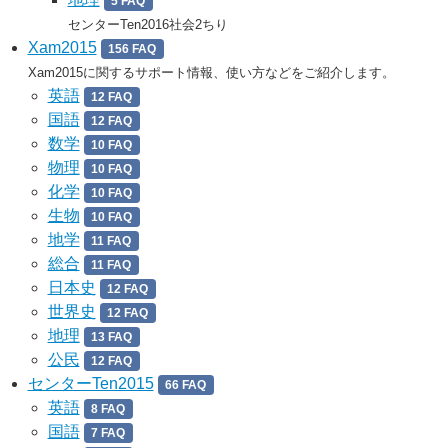
5 FAQ
センターTen2016社会2ちり
Xam2015
156 FAQ
Xam2015に関するサポート情報、使い方などをご紹介します。
英語
12 FAQ
国語
12 FAQ
数学
10 FAQ
物理
10 FAQ
化学
10 FAQ
生物
10 FAQ
地学
11 FAQ
総合
11 FAQ
日本史
12 FAQ
世界史
12 FAQ
地理
13 FAQ
公民
12 FAQ
センターTen2015
66 FAQ
英語
8 FAQ
国語
7 FAQ