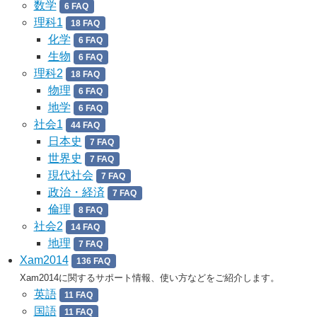
数学
6 FAQ
理科1
18 FAQ
化学
6 FAQ
生物
6 FAQ
理科2
18 FAQ
物理
6 FAQ
地学
6 FAQ
社会1
44 FAQ
日本史
7 FAQ
世界史
7 FAQ
現代社会
7 FAQ
政治・経済
7 FAQ
倫理
8 FAQ
社会2
14 FAQ
地理
7 FAQ
Xam2014
136 FAQ
Xam2014に関するサポート情報、使い方などをご紹介します。
英語
11 FAQ
国語
11 FAQ