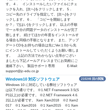
す。 4． インストールしたいファイルにチェ
ックを入れ、[次へ]をクリックします。 5．
コピー先のドライブを指定して、[次へ]をクリ
ックします。 6． 「コピーを開始します
か？」で[はい]をクリックします。 以上の手順
で一ヵ年分の問題データのインストールが完了
致します。 続けてほかの年度をインストールす
る場合も同様の手順となります。 また、アップ
デートCDをお持ちの場合は先にVer.1.0から先
にインストールして いただくようお願い致しま
す。 上記の方法でわからない点等がござい
ましたら下記メールアドレスまでにお気軽にご
連絡下さい。 製品サポート専用 E-Mail:
support@jc-edu.co.jp
Windows10 対応ソフトウェア
210246 回の閲覧
Windows 10 に対応している弊社ソフトウェア
は以下の通りです。 ※1.NET Framework 3.5(S
P1以上)が必要です。 ※2.NET Framework 4.6.
2以上が必要です。 Xam Xam2018 ※2 Xam2
017 ※1 Xam2016 ※1 Xam2015 ※1 Xam