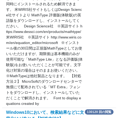
同時にインストールされるため解消できま
す。 米WIRIS社サイトもしくはDesign Scienc
e社サイトより MathType 評価版(体験版)の英
語版をダウンロードし、インストールしてく
ださい。 Design Science社 ※英語サイト h
ttps://www.dessci.com/en/products/mathtype/
米WIRIS社 ※英語サイト http://www.wiris.co
m/en/equation_editor/microsoft ※インスト
ール後の30日間は正規版MathTypeとしてお使
いいただけますが、期限後は基本機能のみが
使用可能な「MathType Lite」となる評価版(体
験版)をお使いいただくことが可能です。文字
化け対策の場合はそのままお使いください。
※MathTypeは他社製品となります。 【対処
方法２】 MicroSoftのダウンロードセンターで
無償にて配布されている「MT Extra」フォン
トをダウンロードし、インストールしていた
だくことで解消されます。 Font to display e
quations created by
Windows10において、検索結果などに文
130120 回の閲覧