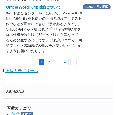
Office(Word) 64bit版について
892508 回の閲覧
XamおよびセンターTenにおいて、Microsoft Of
fice の64bit版をお使いの一部の環境で、テスト
作成などが正常にできない事があるようです。
Officeの64ビット版は他アプリとの連携やマク
ロの仕様が通常版（32ビット版）と異なってい
るため発生するようです。 恐れ入りますが、可
能でしたら32bit版のOfficeをお使いいただけま
すようお願いいたします。
1
2
3
→
⇥
上位カテゴリーへ
Xam2013
下位カテゴリー
英語
6 FAQ