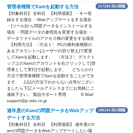
管理者権限でXamを起動する方法
217282 回の閲覧
【対象科目】 全科目 【利用場面】 ・キー登
録をする場合 ・Webアップデートをする場合
・[ツール]から問題データをインストールする
場合 ・問題データの参照先を変更する場合 ・
データファイルのアクセス権の変更をする場合
【利用方法】 〈方法１〉 PCの権利者権限の
あるアカウントへ[ユーザーの切り替え]で変更
してXamを起動します。 〈方法２〉 デスクト
ップ上のXamのアカウントを右クリックして[管
理者として実行]で起動します。 どちらかの
方法で管理者権限でXamを起動することができ
ます。 上記の方法でわからない点等がござい
ましたら下記メールアドレスまでにお気軽にご
連絡下さい。 製品サポート専用 E-Mail:
support@jc-edu.co.jp
過年度のXamの問題データをWebアップ
196104 回の閲覧
デートする方法
【対象科目】 全科目 【利用場面】 過年度のX
amの問題データをWebアップデートしたい場