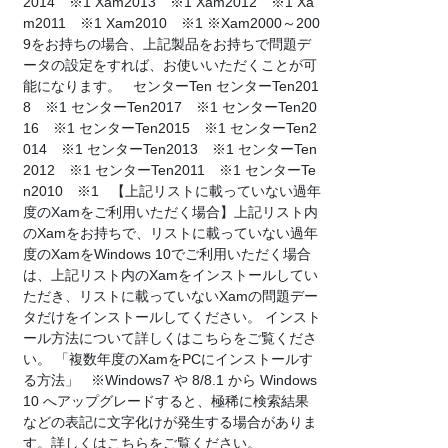
2014 ※1 Xam2013 ※1 Xam2012 ※1 Xa
m2011 ※1 Xam2010 ※1 ※Xam2000～200
9をお持ちの場合、上記製品をお持ちで問題デ
ータの設定をすれば、お使いいただくことが可
能になります。 センターTen センターTen201
8 ※1 センターTen2017 ※1 センターTen20
16 ※1 センターTen2015 ※1 センターTen2
014 ※1 センターTen2013 ※1 センターTen
2012 ※1 センターTen2011 ※1 センターTe
n2010 ※1 【上記リストに載っていない過年
度のXamをご利用いただく場合】上記リスト内
のXamをお持ちで、リストに載っていない過年
度のXamをWindows 10でご利用いただく場合
は、上記リスト内のXamをインストールしてい
ただき、リストに載っていないXamの問題デー
タだけをインストールしてください。 インスト
ール方法について詳しくはこちらをご覧くださ
い。 「複数年度のXamをPCにインストールす
る方法」 ※Windows7 や 8/8.1 から Windows
10 へアップグレードすると、極稀に検索結果
などの表記に文字化けが発生する場合がありま
す。詳しくはこちらをご覧ください。