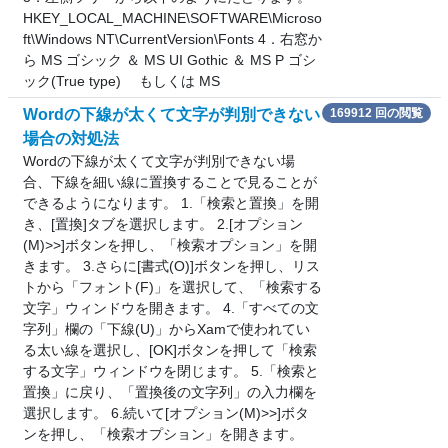
HKEY_LOCAL_MACHINE\SOFTWARE\Microso
ft\Windows NT\CurrentVersion\Fonts 4．右窓か
ら MS ゴシック ＆ MS UI Gothic ＆ MS P ゴシ
ック(True type) もしくは MS
Wordの下線が太くて文字が判別できない
169912 回の閲覧
場合の対処法
Wordの下線が太くて文字が判別できない場
合、下線を細い線に置換することで見ることが
できるようになります。 1.「検索と置換」を開
き、[置換]タブを選択します。 2.[オプション
(M)>>]ボタンを押し、「検索オプション」を開
きます。 3.さらに[書式(O)]ボタンを押し、リス
トから「フォント(F)」を選択して、「検索する
文字」ウィンドウを開きます。 4.「すべての文
字列」欄の「下線(U)」からXamで使われてい
る太い線を選択し、[OK]ボタンを押して「検索
する文字」ウィンドウを閉じます。 5.「検索と
置換」に戻り、「置換後の文字列」の入力欄を
選択します。 6.続いて[オプション(M)>>]ボタ
ンを押し、「検索オプション」を開きます。