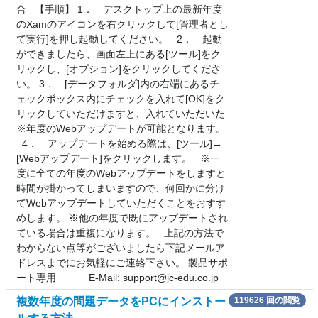
合 【手順】 1． デスクトップ上の最新年度
のXamのアイコンを右クリックして[管理者とし
て実行]を押し起動してください。 2． 起動
ができましたら、画面左上にある[ツール]をク
リックし、[オプション]をクリックしてくださ
い。 3． [データフォルダ]内の右端にあるチ
ェックボックス内にチェックを入れて[OK]をク
リックしていただけますと、入れていただいた
※年度のWebアップデートが可能となります。
4． アップデートを始める際は、[ツール]→
[Webアップデート]をクリックします。 ※一
度に全ての年度のWebアップデートをしますと
時間が掛かってしまいますので、何回かに分け
てWebアップデートしていただくことをおすす
めします。 ※他の年度で既にアップデートされ
ている場合は重複になります。 上記の方法で
わからない点等がございましたら下記メールア
ドレスまでにお気軽にご連絡下さい。 製品サポ
ート専用 E-Mail: support@jc-edu.co.jp
複数年度の問題データをPCにインストー
119626 回の閲覧