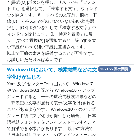
7.[書式(O)]ボタンを押し、リストから「フォン
ト(F)」を選択して、「検索する文字」ウィンド
ウを開きます。 8.「すべての文字列」欄の「下
線(U)」からXamで使われていない細い線を選
択し、[OK]ボタンを押して「検索する文字」ウ
ィンドウを閉じます。 9.「検索と置換」に戻
り、[すべて置換(A)]を選択すると、該当する太
い下線がすべて細い下線に置換されます。
以上で下線の太さを調整することが可能です。
お試しいただければ幸いです。
Windows10において、検索結果などに文
182155 回の閲覧
字化けが生じる
Xam 及び センターTen において、Windows7
や Windows8/8.1 等から Windows10 へアップ
グレードすると、一部の環境で検索結果などの
一部表記の文字が崩れて表示(文字化け)される
ことがあるようです。 Windows10 へのアップ
グレード後に文字化けが発生した場合、「日本
語補助フォント」をアンインストールすること
で解消できる場合があります。 以下の方法で
「日本語補助フォント」のアンインストールを