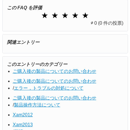
この FAQ を評価
1 Star
2 Stars
3 Stars
4 Stars
5 Stars
★
★
★
★
★
∅
0
(0 件の投票)
関連エントリー
このエントリーのカテゴリー
ご購入後の製品についてのお問い合わせ
ご購入後の製品についてのお問い合わせ
エラー，トラブルの対処について
ご購入後の製品についてのお問い合わせ
製品操作方法について
Xam2012
Xam2013