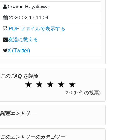
Osamu Hayakawa
2020-02-17 11:04
PDF ファイルで表示する
友達に教える
X (Twitter)
この FAQ を評価
1 Star
2 Stars
3 Stars
4 Stars
5 Stars
★
★
★
★
★
∅
0
(0 件の投票)
関連エントリー
このエントリーのカテゴリー