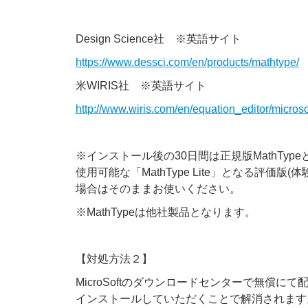
Design Science社 ※英語サイト
https://www.dessci.com/en/products/mathtype/
米WIRIS社 ※英語サイト
http://www.wiris.com/en/equation_editor/microso
※インストール後の30日間は正規版MathTy
使用可能な「MathType Lite」となる評
場合はそのままお使いください。
※MathTypeは他社製品となります。
【対処方法２】
MicroSoftのダウンロードセンターで無償に
インストールしていただくことで解消されます