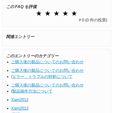
この FAQ を評価
1 Star
2 Stars
3 Stars
4 Stars
5 Stars
★
★
★
★
★
∅
0
(0 件の投票)
関連エントリー
このエントリーのカテゴリー
ご購入後の製品についてのお問い合わせ
ご購入後の製品についてのお問い合わせ
エラー，トラブルの対処について
ご購入後の製品についてのお問い合わせ
製品操作方法について
Xam2012
Xam2013