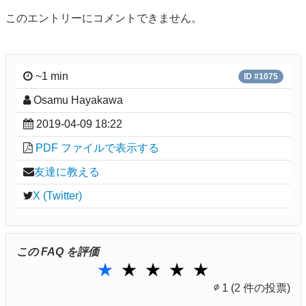
このエントリーにコメントできません。
~1 min
ID #1075
Osamu Hayakawa
2019-04-09 18:22
PDF ファイルで表示する
友達に教える
X (Twitter)
この FAQ を評価
1 Star
2 Stars
3 Stars
4 Stars
5 Stars
★
★
★
★
★
∅
1
(2 件の投票)