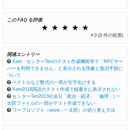
この FAQ を評価
1 Star
2 Stars
3 Stars
4 Stars
5 Stars
★
★
★
★
★
∅
0
(0 件の投票)
関連エントリー
Xam・センターTenのテスト作成機能等で「RPCサー
バーを利用できません」と表示される現象と復旧手順に
ついて
ベクトルなど数式の一部が文字化けする
Xam2018国語のテスト作成で縦書きに表示されない
センターTen2013社会1(「政治・経済」「倫理」) 一
太郎ファイルの一部がテスト作成できない
ワープロソフト（word⇔一太郎）の切り替え方法