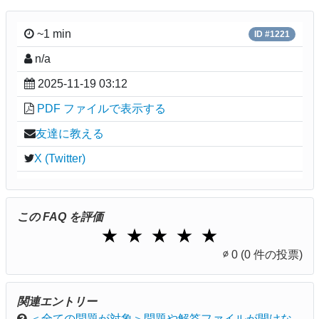
~1 min
ID #1221
n/a
2025-11-19 03:12
PDF ファイルで表示する
友達に教える
X (Twitter)
この FAQ を評価
1 Star
2 Stars
3 Stars
4 Stars
5 Stars
★
★
★
★
★
∅
0
(0 件の投票)
関連エントリー
＜全ての問題が対象＞問題や解答ファイルが開けな