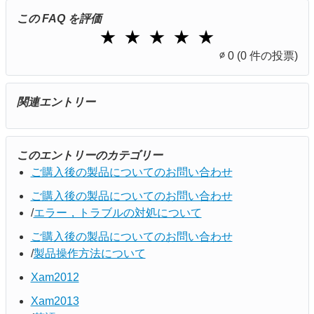
この FAQ を評価
1 Star
2 Stars
3 Stars
4 Stars
5 Stars
★
★
★
★
★
∅
0
(0 件の投票)
関連エントリー
このエントリーのカテゴリー
ご購入後の製品についてのお問い合わせ
ご購入後の製品についてのお問い合わせ
エラー，トラブルの対処について
ご購入後の製品についてのお問い合わせ
製品操作方法について
Xam2012
Xam2013