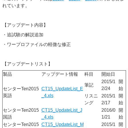
れています。
【アップデート内容】
・追試験の解説追加
・ワープロファイルの軽微な修正
【アップデートリスト】
製品
アップデート情報
科目
開始日
2015/1
開
筆記
2/24
始
センターTen2015
CT15_UpdateList_E
英語
_4.xls
リスニ
2015/1
開
ング
2/17
始
センターTen2015
CT15_UpdateList_J
2016/0
開
国語
_4.xls
1/21
始
センターTen2015
CT15_UpdateList_M
2015/1
開