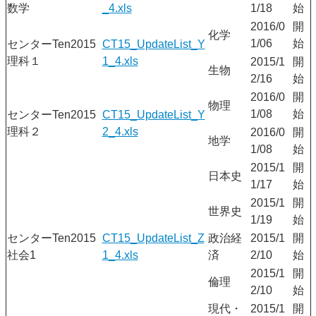
数学
_4.xls
1/18
始
2016/0
開
化学
1/06
始
センターTen2015
CT15_UpdateList_Y
理科１
1_4.xls
2015/1
開
生物
2/16
始
2016/0
開
物理
1/08
始
センターTen2015
CT15_UpdateList_Y
理科２
2_4.xls
2016/0
開
地学
1/08
始
2015/1
開
日本史
1/17
始
2015/1
開
世界史
1/19
始
センターTen2015
CT15_UpdateList_Z
政治経
2015/1
開
社会1
1_4.xls
済
2/10
始
2015/1
開
倫理
2/10
始
現代・
2015/1
開