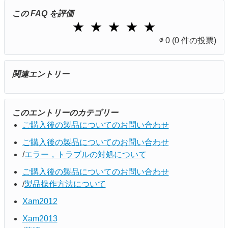
この FAQ を評価
1 Star
2 Stars
3 Stars
4 Stars
5 Stars
★
★
★
★
★
∅
0
(0 件の投票)
関連エントリー
このエントリーのカテゴリー
ご購入後の製品についてのお問い合わせ
ご購入後の製品についてのお問い合わせ
エラー，トラブルの対処について
ご購入後の製品についてのお問い合わせ
製品操作方法について
Xam2012
Xam2013