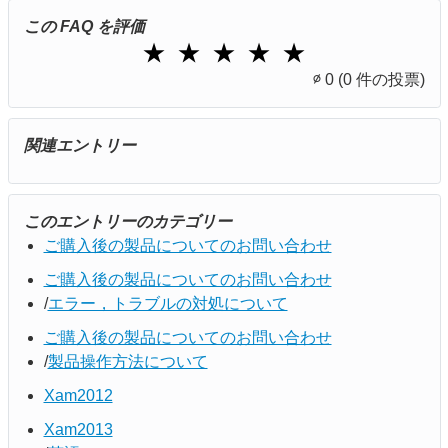
この FAQ を評価
1 Star
2 Stars
3 Stars
4 Stars
5 Stars
★
★
★
★
★
∅
0
(0 件の投票)
関連エントリー
このエントリーのカテゴリー
ご購入後の製品についてのお問い合わせ
ご購入後の製品についてのお問い合わせ
エラー，トラブルの対処について
ご購入後の製品についてのお問い合わせ
製品操作方法について
Xam2012
Xam2013