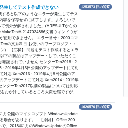
発生してテスト作成できない
1253573 回の閲覧
成すると以下のようなエラーが発生してテス
内容を保存せずに終了します。よろしいで
よって例外が解されました。(HRESULTからの
penMakeTest#-2147024886文書ウィンドウが
使用できません。 エラー番号：2000コマ
Tenの文系科目 お使いのワープロソフト：
ョン) 【症状】 問題をテスト作成するとエラ
 以下の製品はアップデートしていただくこ
確認されていません センターTen2018 : 2
8 : 2019年4月3日公開のアップデートにて対
対応 Xam2016 : 2019年4月8日公開のア
のアップデートにて対応 Xam2014 : 2019年
センターTen2017以前の製品については対応
便をおかけしているところ大変恐縮ですが、
1620570 回の閲覧
月公開のマイクロソフト WindowsUpdate
があります。 【原因】 Office 200
お使いで、2018年1月のWindowsUpdateのOffice