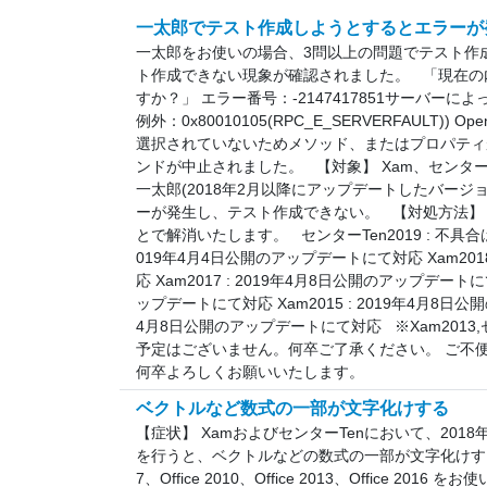
一太郎でテスト作成しようとするとエラーが
一太郎をお使いの場合、3問以上の問題でテスト作
ト作成できない現象が確認されました。 「現在の
すか？」 エラー番号：-2147417851サーバーに
例外：0x80010105(RPC_E_SERVERFAULT)) O
選択されていないためメソッド、またはプロパティが
ンドが中止されました。 【対象】 Xam、センター
一太郎(2018年2月以降にアップデートしたバージ
ーが発生し、テスト作成できない。 【対処方法】
とで解消いたします。 センターTen2019 : 不具合は
019年4月4日公開のアップデートにて対応 Xam201
応 Xam2017 : 2019年4月8日公開のアップデートにて
ップデートにて対応 Xam2015 : 2019年4月8日公開
4月8日公開のアップデートにて対応 ※Xam2013,
予定はございません。何卒ご了承ください。 ご不
何卒よろしくお願いいたします。
ベクトルなど数式の一部が文字化けする
【症状】 XamおよびセンターTenにおいて、2018年1
を行うと、ベクトルなどの数式の一部が文字化けする場合
7、Office 2010、Office 2013、Office 2016 を