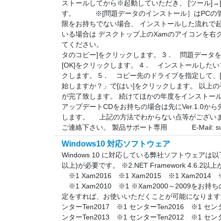
ストールしてから※起動していただき、 [ツール]→
す。 ※[問題データのインストール］はPCの管
限をお持ちでない場合、 インストールした流れで
いる場合は デスクトップ上のXamのアイコンを右
てください。 2． Xa
タのコピー]をクリックします。 3． 問題データ
[OK]をクリックします。 4． インストールした
クします。 5． コピー先のドライブを指定して、[
始しますか？」で[はい]をクリックします。 以上
が完了致します。 続けてほかの年度をインストー
アップデートCDをお持ちの場合は先にVer.1.0
します。 上記の方法でわからない点等がござい
ご連絡下さい。 製品サポート専用 E-Mail: support
Windows10 対応ソフトウェア
Windows 10 に対応している弊社ソフトウェアは以下の通り
以上)が必要です。 ※2.NET Framework 4.6.2以上
※1 Xam2016 ※1 Xam2015 ※1 Xam2014 ※
※1 Xam2010 ※1 ※Xam2000～2009
定をすれば、お使いいただくことが可能になります。 セ
ンターTen2017 ※1 センターTen2016 ※1 センタ
ンターTen2013 ※1 センターTen2012 ※1 セン