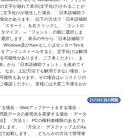
の文字が崩れて表示(文字化け)されることが
ード後に文字化けが発生した場合、「日本語補助フ
場合があります。 以下の方法で「日本語補助
 「スタート」 を右クリックし、「コントロ
スタマイズ」→「フォント」の順に選択しま
を選択します。 表示の中から「日本語補助フ
indows及びXamもしくはセンターTenを
」をアンインストールすると、文字化けは解消
る可能性があります。ご了承ください。 ま
追加」から「日本語補助フォント」を改めてイ
。 なお、上記方法でも解消できない場合、レ
可能性もあります。その場合はレジストリの
ご確認ください。 皆様には大変ご不便をおか
217183 回の閲覧
る場合 ・Webアップデートをする場合 ・
・問題データの参照先を変更する場合 ・データ
】 〈方法１〉 PCの権利者権限のあるアカ
動します。 〈方法２〉 デスクトップ上のXa
行]で起動します。 どちらかの方法で管理者