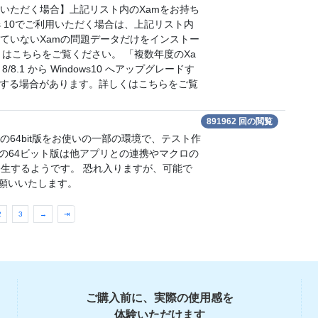
いただく場合】上記リスト内のXamをお持ち
s 10でご利用いただく場合は、上記リスト内
ていないXamの問題データだけをインストー
はこちらをご覧ください。 「複数年度のXa
/8.1 から Windows10 へアップグレードす
する場合があります。詳しくはこちらをご覧
891962 回の閲覧
fice の64bit版をお使いの一部の環境で、テスト作
ceの64ビット版は他アプリとの連携やマクロの
発生するようです。 恐れ入りますが、可能で
うお願いいたします。
2
3
→
⇥
ご購入前に、実際の使用感を
体験いただけます