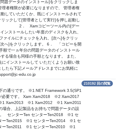
[問題データのインストール]をクリックしま
理者権限が必要になりますので、 管理者権
起動していただくか、既にインストールされて
クリックして[管理者として実行]を押し起動し
mコピーツール内の[デー
をインストールしたい年度のディスクを入れ、
いファイルにチェックを入れ、[次へ]をクリッ
次へ]をクリックします。 6． 「コピーを開
の手順で一ヵ年分の問題データのインストール
ルする場合も同様の手順となります。 また、
から先にインストールして いただくようお願い致
ましたら下記メールアドレスまでにお気軽に
@jc-edu.co.jp
210192 回の閲覧
です。 ※1.NET Framework 3.5(SP1
が必要です。 Xam Xam2018 ※2 Xam2017
1 Xam2013 ※1 Xam2012 ※1 Xam2011
をお持ちの場合、上記製品をお持ちで問題データの設
ンターTen センターTen2018 ※1 セ
ーTen2015 ※1 センターTen2014 ※1 セ
ターTen2011 ※1 センターTen2010 ※1