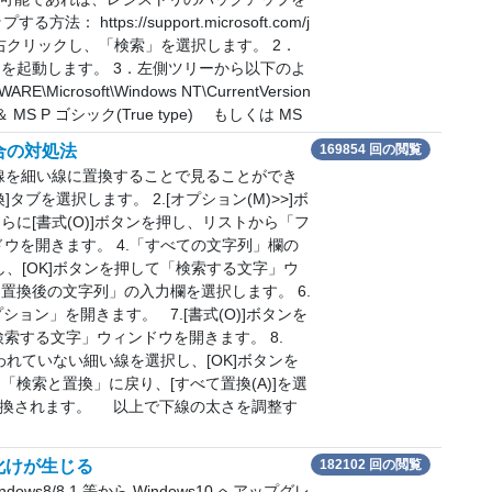
tps://support.microsoft.com/j
ト」を右クリックし、「検索」を選択します。 2．
ィタを起動します。 3．左側ツリーから以下のよ
icrosoft\Windows NT\CurrentVersion
 ＆ MS P ゴシック(True type) もしくは MS
合の対処法
169854 回の閲覧
下線を細い線に置換することで見ることができ
タブを選択します。 2.[オプション(M)>>]ボ
らに[書式(O)]ボタンを押し、リストから「フ
ウを開きます。 4.「すべての文字列」欄の
し、[OK]ボタンを押して「検索する文字」ウ
置換後の文字列」の入力欄を選択します。 6.
ション」を開きます。 7.[書式(O)]ボタンを
索する文字」ウィンドウを開きます。 8.
われていない細い線を選択し、[OK]ボタンを
「検索と置換」に戻り、[すべて置換(A)]を選
置換されます。 以上で下線の太さを調整す
。
字化けが生じる
182102 回の閲覧
dows8/8.1 等から Windows10 へアップグレ