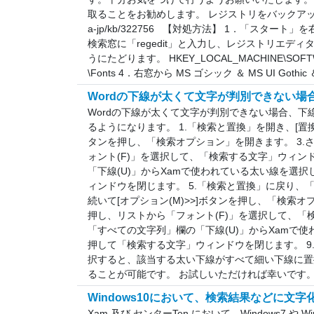
取ることをお勧めします。 レジストリをバックアップする方法： ht
a-jp/kb/322756 【対処方法】 1．「スター
検索窓に「regedit」と入力し、レジストリエデ
うにたどります。 HKEY_LOCAL_MACHINE\SOFTWARE\M
\Fonts 4．右窓から MS ゴシック ＆ MS UI Gothic
Wordの下線が太くて文字が判別できない場
Wordの下線が太くて文字が判別できない場合、
るようになります。 1.「検索と置換」を開き、[置換]
タンを押し、「検索オプション」を開きます。 3.さ
ォント(F)」を選択して、「検索する文字」ウィンド
「下線(U)」からXamで使われている太い線を選択
ィンドウを閉じます。 5.「検索と置換」に戻り、「
続いて[オプション(M)>>]ボタンを押し、「検索オプ
押し、リストから「フォント(F)」を選択して、「検
「すべての文字列」欄の「下線(U)」からXamで使
押して「検索する文字」ウィンドウを閉じます。 9.
択すると、該当する太い下線がすべて細い下線に
ることが可能です。 お試しいただければ幸いです
Windows10において、検索結果などに文
Xam 及び センターTen において、Windows7 や Win