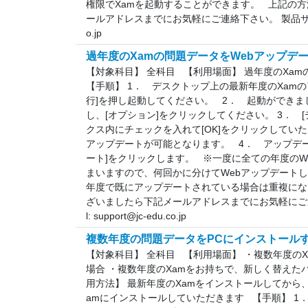
権限でXamを起動することができます。 上記の
ールアドレスまでにお気軽にご連絡下さい。 製品サポート専
o.jp
過年度のXamの問題データをWebアップデ
【対象科目】 全科目 【利用場面】 過年度のXa
【手順】 1． デスクトップ上の最新年度のXam
行]を押し起動してください。 2． 起動ができま
し、[オプション]をクリックしてください。 3． 
クス内にチェックを入れて[OK]をクリックしてい
アップデートが可能となります。 4． アップデート
ート]をクリックします。 ※一度に全ての年度のW
まいますので、何回かに分けてWebアップデートし
年度で既にアップデートされている場合は重複にな
ざいましたら下記メールアドレスまでにお気軽にご
l: support@jc-edu.co.jp
複数年度の問題データをPCにインストール
【対象科目】 全科目 【利用場面】 ・複数年度の
場合 ・複数年度のXamをお持ちで、新しく替えた
用方法】 最新年度のXamをインストールしてから
amにインストールしていただきます 【手順】 1