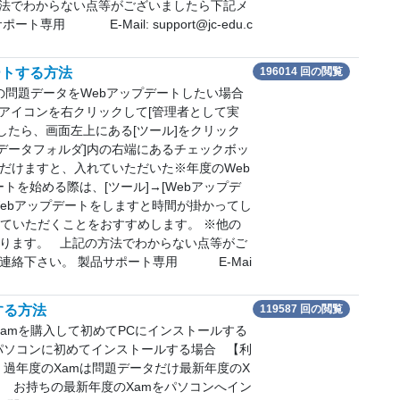
方法でわからない点等がございましたら下記メ
用 E-Mail: support@jc-edu.c
ートする方法
196014 回の閲覧
mの問題データをWebアップデートしたい場合
のアイコンを右クリックして[管理者として実
したら、画面左上にある[ツール]をクリック
[データフォルダ]内の右端にあるチェックボッ
ただけますと、入れていただいた※年度のWeb
を始める際は、[ツール]→[Webアップデ
ebアップデートをしますと時間が掛かってし
ていただくことをおすすめします。 ※他の
ります。 上記の方法でわからない点等がご
連絡下さい。 製品サポート専用 E-Mai
する方法
119587 回の閲覧
Xamを購入して初めてPCにインストールする
パソコンに初めてインストールする場合 【利
、過年度のXamは問題データだけ最新年度のX
． お持ちの最新年度のXamをパソコンへイン