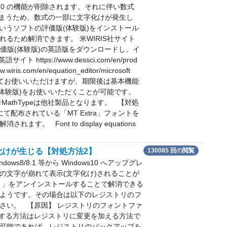
.0 の機能が削除されます。それに伴い数式
れてしまうため、数式の一部に文字化けが発生し
 というソフトの評価版(体験版)をインストール
るため解消できます。 米WIRIS社サイト
ype 評価版(体験版)の英語版をダウンロードし、イ
 https://www.dessci.com/en/prod
ris.com/en/equation_editor/microsoft
としてお使いいただけますが、期限後は基本機能
価版(体験版)をお使いいただくことが可能です。
athTypeは他社製品となります。 【対処
にて配布されている「MT Extra」フォントを
 Font to display equations
字化けが生じる【対処方法2】
130085 回の閲覧
dows8/8.1 等から Windows10 へアップグレ
の文字が崩れて表示(文字化け)されることが
ト」をアンインストールすることで解消できる
ようです。その場合は以下のレジストリのフ
さい。 【原因】 レジストリのフォントファ
する方法はレジストリに変更を加える方法で
可能であれば、レジストリのバックアップを