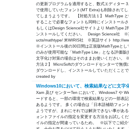
の更新プログラムを適用すると、数式エディター 3
で使用していたフォント(MT Extra)も削除さ
てしまうようです。 【対処方法１】 MathType
することで必要なフォントも同時にインストールされ
もしくはDesign Science社サイトより MathT
ンストールしてください。 Design Science社 ※英語サイト
ucts/mathtype/ 米WIRIS社 ※英語サイト http://www.wi
※インストール後の30日間は正規版MathType
のみが使用可能な「MathType Lite」となる評
文字化け対策の場合はそのままお使いください。 ※M
方法２】 MicroSoftのダウンロードセンターで無償
ダウンロードし、インストールしていただくことで解消されます。
created by
Windows10において、検索結果などに文
Xam 及び センターTen において、Windows7 や Win
ードすると、一部の環境で検索結果などの一部表記
あるようです。 多くの場合は「日本語補助フォン
ようですが、まれにそれでは解決できない事がある
ォントファイルの指定を変更する方法をお試しくだ
イルの指定が間違っているため。 ※以下でご紹介
す。十分お気をつけて行うようお願いいたします。