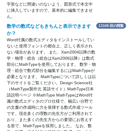
字形などに間違いのないよう、図形式で本文中
に挿入していますので、基本的に編集できませ
ん。
数学の数式などもきちんと表示できます
13349 回の閲覧
か？
Word付属の数式エディタをインストールしてい
ないと使用フォントの都合上、正しく表示され
ない場合があります。 また、Xam2004以降の数
学・物理・総合（総合はXam2006以降）は数式
部分にMathTypeを使用しております。 数学・物
理・総合で数式部分を編集するにはMathTypeが
必要となります。 MathTypeについて詳しくは以
下のサイトをご覧ください。Design Science社
（MathType製作元 英語サイト）MathType日本
語説明ページ ※MathType MathTypeはWord付
属の数式エディタのプロ仕様で、幅広い分野で
の文書の作成時に力を発揮する数式作成ツール
です。現在多くの理数の先生方がご利用されて
おり、また多くの先生方からの要望にお答えす
る形で、MathTypeを採用しました。 なお、数