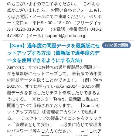
のもございますのでご了承ください。 ご不明な
点がございましたら、 お問い合わせフォームもし
くはお電話・メールにてご連絡ください。 ≪サポ
ート窓口≫ 平日9：00～18：00 （フリーダイヤ
ル）0120-019-369 （IP電話・携帯電話）043-2
47-8827 （メール）support@jc-edu.co.jp
【Xam】過年度の問題データを最新版にセ
7902 回の閲覧
ットアップする方法（最新版で過年度のデ
ータを使用できるようにする方法）
Xamでは、すでにお持ちの過年度製品の問題デー
タを最新版にセットアップして、 最新版で過年度
の問題データを扱うことができます。 （例）Xam
2025で、すでに持っているXam2024・2023の問
題データを参照したりテスト作成したりできるよ
うにする。 ※センターTenは、最新版に過去の
問題もすべて収録されております。 【Xam：セ
ットアップ方法】 ①管理者アカウントで起動す
る。 デスクトップの製品アイコンを右クリック
＞「管理者として実行」 →必要に応じて管理者
のパスワード等をご入力ください。 →「このア