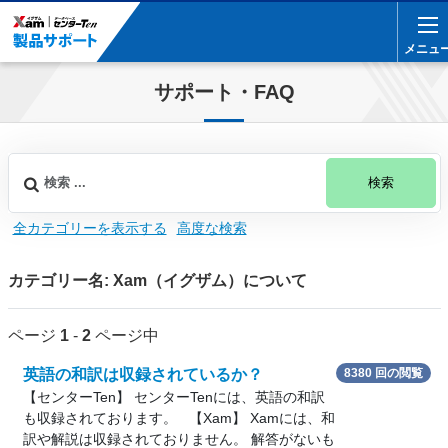
メニュ
メニュ
サポート・FAQ
検索
全カテゴリーを表示する
高度な検索
カテゴリー名: Xam（イグザム）について
ページ
1
-
2
ページ中
英語の和訳は収録されているか？
8380 回の閲覧
【センターTen】 センターTenには、英語の和訳
も収録されております。 【Xam】 Xamには、和
訳や解説は収録されておりません。 解答がないも