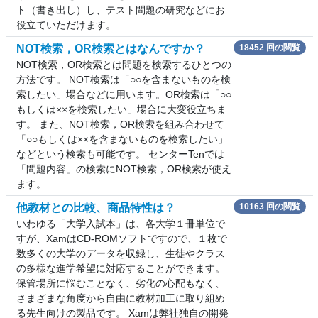
ト（書き出し）し、テスト問題の研究などにお
役立ていただけます。
NOT検索，OR検索とはなんですか？
18452 回の閲覧
NOT検索，OR検索とは問題を検索するひとつの
方法です。 NOT検索は「○○を含まないものを検
索したい」場合などに用います。OR検索は「○○
もしくは××を検索したい」場合に大変役立ちま
す。 また、NOT検索，OR検索を組み合わせて
「○○もしくは××を含まないものを検索したい」
などという検索も可能です。 センターTenでは
「問題内容」の検索にNOT検索，OR検索が使え
ます。
他教材との比較、商品特性は？
10163 回の閲覧
いわゆる「大学入試本」は、各大学１冊単位で
すが、XamはCD-ROMソフトですので、１枚で
数多くの大学のデータを収録し、生徒やクラス
の多様な進学希望に対応することができます。
保管場所に悩むことなく、劣化の心配もなく、
さまざまな角度から自由に教材加工に取り組め
る先生向けの製品です。 Xamは弊社独自の開発