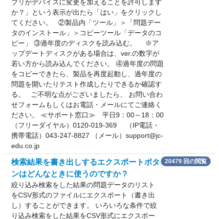
プリがデバイスに変更を加えることを許可します
か？」という表示が出たら「はい」をクリックし
てください。 ②製品内「ツール」＞「問題デー
タのインストール」＞コピーツール「データのコ
ピー」 ③過年度のディスクを読み込む。 ※ア
ップデートディスクがある場合は、ver.の数字が
若い方から読み込んでください。 ④過年度の問題
をコピーできたら、製品を再度起動し、過年度の
問題を開いたりテスト作成したりできるか確認す
る。 ご不明な点がございましたら、 お問い合わ
せフォームもしくはお電話・メールにてご連絡く
ださい。 ≪サポート窓口≫ 平日9：00～18：00
（フリーダイヤル）0120-019-369 （IP電話・
携帯電話）043-247-8827 （メール）support@jc-
edu.co.jp
検索結果を書き出しするエクスポートボタ
20479 回の閲覧
ンはどんなときに使うのですか？
絞り込み検索をした結果の問題データのリスト
をCSV形式のファイルにエクスポート（書き出
し）することができます。 いろいろな条件で絞
り込み検索をした結果をCSV形式にエクスポー