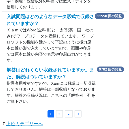
学・物理・総合以外の科目では数式エディタを
使用しております。
入試問題はどのようなデータ形式で収録さ
11550 回の閲覧
れていますか？
ＸａｍではWord(全科目)と一太郎(英・国・社の
み)でワープロデータを収録しています。 ワープ
ロソフトの機能を活かして下記のように極力原
本に近い形で入力していますので、画面や印刷
では原本に近い内容で表示や印刷出力ができま
す。
解答はどれくらい収録されていますか。ま
9782 回の閲覧
た、解説はついていますか？
指導者用教材ですので、Xamには解説は一切収録
しておりません。解答は一部収録となっておりま
す。解答の収録状況は、こちらの「解答例」列を
ご覧下さい。
1
2
→
⇥
上位カテゴリーへ