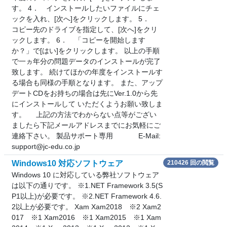
す。 4． インストールしたいファイルにチェ
ックを入れ、[次へ]をクリックします。 5．
コピー先のドライブを指定して、[次へ]をクリ
ックします。 6． 「コピーを開始します
か？」で[はい]をクリックします。 以上の手順
で一ヵ年分の問題データのインストールが完了
致します。 続けてほかの年度をインストールす
る場合も同様の手順となります。 また、アップ
デートCDをお持ちの場合は先にVer.1.0から先
にインストールして いただくようお願い致しま
す。 上記の方法でわからない点等がござい
ましたら下記メールアドレスまでにお気軽にご
連絡下さい。 製品サポート専用 E-Mail:
support@jc-edu.co.jp
Windows10 対応ソフトウェア
210426 回の閲覧
Windows 10 に対応している弊社ソフトウェア
は以下の通りです。 ※1.NET Framework 3.5(S
P1以上)が必要です。 ※2.NET Framework 4.6.
2以上が必要です。 Xam Xam2018 ※2 Xam2
017 ※1 Xam2016 ※1 Xam2015 ※1 Xam