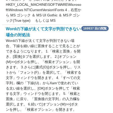
HKEY_LOCAL_MACHINE\SOFTWARE\Microso
ft\Windows NT\CurrentVersion\Fonts 4．右窓か
ら MS ゴシック ＆ MS UI Gothic ＆ MS P ゴシ
ック(True type) もしくは MS
Wordの下線が太くて文字が判別できない
169937 回の閲覧
場合の対処法
Wordの下線が太くて文字が判別できない場
合、下線を細い線に置換することで見ることが
できるようになります。 1.「検索と置換」を開
き、[置換]タブを選択します。 2.[オプション
(M)>>]ボタンを押し、「検索オプション」を開
きます。 3.さらに[書式(O)]ボタンを押し、リス
トから「フォント(F)」を選択して、「検索する
文字」ウィンドウを開きます。 4.「すべての文
字列」欄の「下線(U)」からXamで使われてい
る太い線を選択し、[OK]ボタンを押して「検索
する文字」ウィンドウを閉じます。 5.「検索と
置換」に戻り、「置換後の文字列」の入力欄を
選択します。 6.続いて[オプション(M)>>]ボタ
ンを押し、「検索オプション」を開きます。