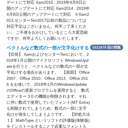
デートにて対応 Xam2015 : 2019年4月8日公
開のアップデートにて対応 Xam2014 : 2019年
4月8日公開のアップデートにて対応 ※Xam2
013,センターTen2017以前の製品については
対応予定はございません。何卒ご了承くださ
い。 ご不便をおかけしているところ大変恐縮
ですが、何卒よろしくお願いいたします。
ベクトルなど数式の一部が文字化けする
1621879 回の閲覧
【症状】 XamおよびセンターTenにおいて、2
018年1月公開のマイクロソフト WindowsUpd
ateを行うと、ベクトルなどの数式の一部が文
字化けする場合があります。 【原因】 Office
2007、Office 2010、Office 2013、Office 201
6 をお使いで、2018年1月のWindowsUpdate
のOfficeの更新プログラムを適用すると、数式
エディター 3.0 の機能が削除されます。それ
に伴い数式で使用していたフォント(MT Extra)
も削除されてしまうため、数式の一部に文字
化けが発生してしまうようです。 【対処方法
１】 MathType というソフトの評価版(体験版)
をインストールすることで必要なフォントも