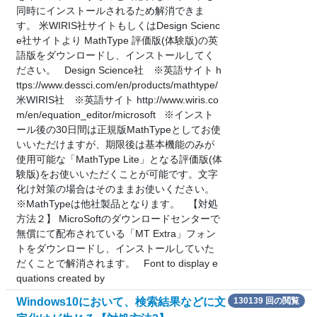
同時にインストールされるため解消できま
す。 米WIRIS社サイトもしくはDesign Scienc
e社サイトより MathType 評価版(体験版)の英
語版をダウンロードし、インストールしてく
ださい。 Design Science社 ※英語サイト h
ttps://www.dessci.com/en/products/mathtype/
米WIRIS社 ※英語サイト http://www.wiris.co
m/en/equation_editor/microsoft ※インスト
ール後の30日間は正規版MathTypeとしてお使
いいただけますが、期限後は基本機能のみが
使用可能な「MathType Lite」となる評価版(体
験版)をお使いいただくことが可能です。文字
化け対策の場合はそのままお使いください。
※MathTypeは他社製品となります。 【対処
方法２】 MicroSoftのダウンロードセンターで
無償にて配布されている「MT Extra」フォン
トをダウンロードし、インストールしていた
だくことで解消されます。 Font to display e
quations created by
Windows10において、検索結果などに文
130139 回の閲覧