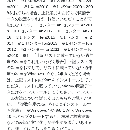
2014 ※1 Xam2013 ※1 Xam2012 ※1 Xa
m2011 ※1 Xam2010 ※1 ※Xam2000～200
9をお持ちの場合、上記製品をお持ちで問題デ
ータの設定をすれば、お使いいただくことが可
能になります。 センターTen センターTen201
8 ※1 センターTen2017 ※1 センターTen20
16 ※1 センターTen2015 ※1 センターTen2
014 ※1 センターTen2013 ※1 センターTen
2012 ※1 センターTen2011 ※1 センターTe
n2010 ※1 【上記リストに載っていない過年
度のXamをご利用いただく場合】上記リスト内
のXamをお持ちで、リストに載っていない過年
度のXamをWindows 10でご利用いただく場合
は、上記リスト内のXamをインストールしてい
ただき、リストに載っていないXamの問題デー
タだけをインストールしてください。 インスト
ール方法について詳しくはこちらをご覧くださ
い。 「複数年度のXamをPCにインストールす
る方法」 ※Windows7 や 8/8.1 から Windows
10 へアップグレードすると、極稀に検索結果
などの表記に文字化けが発生する場合がありま
す。詳しくはこちらをご覧ください。