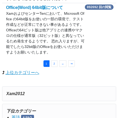
Office(Word) 64bit版について
892692 回の閲覧
XamおよびセンターTenにおいて、Microsoft Of
fice の64bit版をお使いの一部の環境で、テスト
作成などが正常にできない事があるようです。
Officeの64ビット版は他アプリとの連携やマク
ロの仕様が通常版（32ビット版）と異なってい
るため発生するようです。 恐れ入りますが、可
能でしたら32bit版のOfficeをお使いいただけま
すようお願いいたします。
1
2
→
⇥
上位カテゴリーへ
Xam2012
下位カテゴリー
英語
6 FAQ