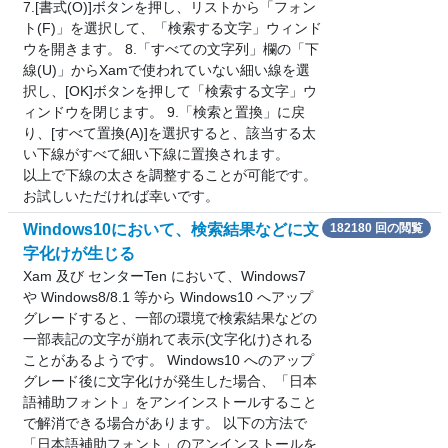
7.[書式(O)]ボタンを押し、リストから「フォン
ト(F)」を選択して、「検索する文字」ウィンド
ウを開きます。 8.「すべての文字列」欄の「下
線(U)」からXamで使われていない細い線を選
択し、[OK]ボタンを押して「検索する文字」ウ
ィンドウを閉じます。 9.「検索と置換」に戻
り、[すべて置換(A)]を選択すると、該当する太
い下線がすべて細い下線に置換されます。
以上で下線の太さを調整することが可能です。
お試しいただければ幸いです。
Windows10において、検索結果などに文
182180 回の閲覧
字化けが生じる
Xam 及び センターTen において、Windows7
や Windows8/8.1 等から Windows10 へアップ
グレードすると、一部の環境で検索結果などの
一部表記の文字が崩れて表示(文字化け)される
ことがあるようです。 Windows10 へのアップ
グレード後に文字化けが発生した場合、「日本
語補助フォント」をアンインストールすること
で解消できる場合があります。 以下の方法で
「日本語補助フォント」のアンインストールを