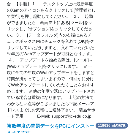
合 【手順】 1． デスクトップ上の最新年度
のXamのアイコンを右クリックして[管理者とし
て実行]を押し起動してください。 2． 起動
ができましたら、画面左上にある[ツール]をク
リックし、[オプション]をクリックしてくださ
い。 3． [データフォルダ]内の右端にあるチ
ェックボックス内にチェックを入れて[OK]をク
リックしていただけますと、入れていただいた
※年度のWebアップデートが可能となります。
4． アップデートを始める際は、[ツール]→
[Webアップデート]をクリックします。 ※一
度に全ての年度のWebアップデートをしますと
時間が掛かってしまいますので、何回かに分け
てWebアップデートしていただくことをおすす
めします。 ※他の年度で既にアップデートされ
ている場合は重複になります。 上記の方法で
わからない点等がございましたら下記メールア
ドレスまでにお気軽にご連絡下さい。 製品サポ
ート専用 E-Mail: support@jc-edu.co.jp
複数年度の問題データをPCにインストー
119636 回の閲覧