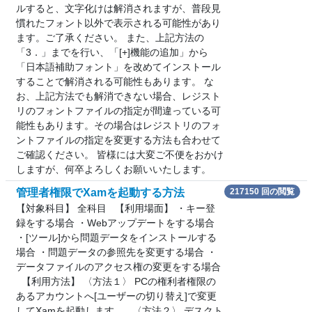
ルすると、文字化けは解消されますが、普段見
慣れたフォント以外で表示される可能性があり
ます。ご了承ください。 また、上記方法の
「3．」までを行い、「[+]機能の追加」から
「日本語補助フォント」を改めてインストール
することで解消される可能性もあります。 な
お、上記方法でも解消できない場合、レジスト
リのフォントファイルの指定が間違っている可
能性もあります。その場合はレジストリのフォ
ントファイルの指定を変更する方法も合わせて
ご確認ください。 皆様には大変ご不便をおかけ
しますが、何卒よろしくお願いいたします。
管理者権限でXamを起動する方法
217150 回の閲覧
【対象科目】 全科目 【利用場面】 ・キー登
録をする場合 ・Webアップデートをする場合
・[ツール]から問題データをインストールする
場合 ・問題データの参照先を変更する場合 ・
データファイルのアクセス権の変更をする場合
【利用方法】 〈方法１〉 PCの権利者権限の
あるアカウントへ[ユーザーの切り替え]で変更
してXamを起動します。 〈方法２〉 デスクト