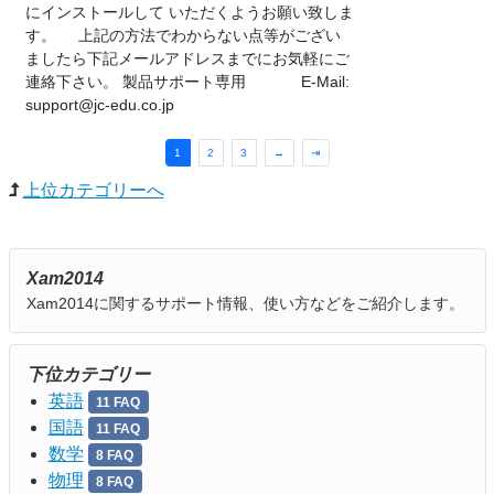
にインストールして いただくようお願い致しま
す。 上記の方法でわからない点等がござい
ましたら下記メールアドレスまでにお気軽にご
連絡下さい。 製品サポート専用 E-Mail:
support@jc-edu.co.jp
1
2
3
→
⇥
上位カテゴリーへ
Xam2014
Xam2014に関するサポート情報、使い方などをご紹介します。
下位カテゴリー
英語
11 FAQ
国語
11 FAQ
数学
8 FAQ
物理
8 FAQ