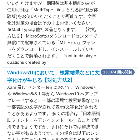
いいただけますが、期限後は基本機能のみが
使用可能な「MathType Lite」となる評価版(体
験版)をお使いいただくことが可能です。文字
化け対策の場合はそのままお使いください。
※MathTypeは他社製品となります。 【対処
方法２】 MicroSoftのダウンロードセンターで
無償にて配布されている「MT Extra」フォン
トをダウンロードし、インストールしていた
だくことで解消されます。 Font to display e
quations created by
Windows10において、検索結果などに文
130074 回の閲覧
字化けが生じる【対処方法2】
Xam 及び センターTen において、Windows7
や Windows8/8.1 等から Windows10 へアップ
グレードすると、一部の環境で検索結果などの
一部表記の文字が崩れて表示(文字化け)される
ことがあるようです。 多くの場合は「日本語補
助フォント」をアンインストールすることで解
消できるようですが、まれにそれでは解決でき
ない事があるようです。その場合は以下のレジ
ストリのフォントファイルの指定を変更する方