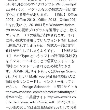
018年1月公開のマイクロソフト WindowsUpd
ateを行うと、ベクトルなどの数式の一部が文
字化けする場合があります。 【原因】 Office
2007、Office 2010、Office 2013、Office 201
6 をお使いで、2018年1月のWindowsUpdate
のOfficeの更新プログラムを適用すると、数式
エディター 3.0 の機能が削除されます。それ
に伴い数式で使用していたフォント(MT Extra)
も削除されてしまうため、数式の一部に文字
化けが発生してしまうようです。 【対処方法
１】 MathType というソフトの評価版(体験版)
をインストールすることで必要なフォントも
同時にインストールされるため解消できま
す。 米WIRIS社サイトもしくはDesign Scienc
e社サイトより MathType 評価版(体験版)の英
語版をダウンロードし、インストールしてく
ださい。 Design Science社 ※英語サイト h
ttps://www.dessci.com/en/products/mathtype/
米WIRIS社 ※英語サイト http://www.wiris.co
m/en/equation_editor/microsoft ※インスト
ール後の30日間は正規版MathTypeとしてお使