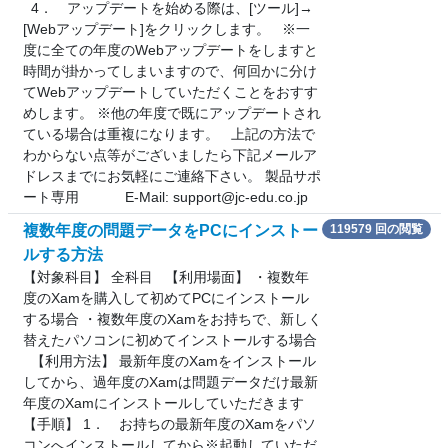
4． アップデートを始める際は、[ツール]→
[Webアップデート]をクリックします。 ※一
度に全ての年度のWebアップデートをしますと
時間が掛かってしまいますので、何回かに分け
てWebアップデートしていただくことをおすす
めします。 ※他の年度で既にアップデートされ
ている場合は重複になります。 上記の方法で
わからない点等がございましたら下記メールア
ドレスまでにお気軽にご連絡下さい。 製品サポ
ート専用 E-Mail: support@jc-edu.co.jp
複数年度の問題データをPCにインストー
119579 回の閲覧
ルする方法
【対象科目】 全科目 【利用場面】 ・複数年
度のXamを購入して初めてPCにインストール
する場合 ・複数年度のXamをお持ちで、新しく
替えたパソコンに初めてインストールする場合
【利用方法】 最新年度のXamをインストール
してから、過年度のXamは問題データだけ最新
年度のXamにインストールしていただきます
【手順】 1． お持ちの最新年度のXamをパソ
コンへインストールしてから※起動していただ