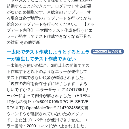
ードを入力することで管理者としてXam2014を
起動することができます。ログアウトする必要
がないため簡単です。※総合のアップデートす
る場合は必ず地学のアップデートを行ってから
総合のアップデートを行ってください。 【アッ
プデート内容】 一太郎でテスト作成を行うとエ
ラーが発生してテスト作成できなくなる不具合
の対応 その他更新
一太郎でテスト作成しようとするとエラ
1253393 回の閲覧
ーが発生してテスト作成できない
一太郎をお使いの場合、3問以上の問題でテス
ト作成すると以下のようなエラーが発生して
テスト作成できない現象が確認されました。
「現在の内容を保存せずに終了します。よろ
しいですか？」 エラー番号：-2147417851サ
ーバーによって例外が解されました。(HRESU
LTからの例外：0x80010105(RPC_E_SERVE
RFAULT)) OpenMakeTest#-2147024886文書
ウィンドウが選択されていないためメソッ
ド、またはプロパティが使用できません。 エ
ラー番号：2000コマンドが中止されました。