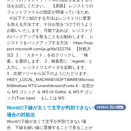
法をお試しください。 【原因】 レジストリの
フォントファイルの指定が間違っているため。
※以下でご紹介する方法はレジストリに変更
を加える方法です。十分お気をつけて行うよう
お願いいたします。可能であれば、レジストリ
のバックアップを取ることをお勧めします。 レ
ジストリをバックアップする方法： https://sup
port.microsoft.com/ja-jp/kb/322756 【対処方
法】 1．「スタート」を右クリックし、「検
索」を選択します。 2．検索窓に「regedit」と
入力し、レジストリエディタを起動します。
3．左側ツリーから以下のようにたどります。
HKEY_LOCAL_MACHINE\SOFTWARE\Microso
ft\Windows NT\CurrentVersion\Fonts 4．右窓か
ら MS ゴシック ＆ MS UI Gothic ＆ MS P ゴシ
ック(True type) もしくは MS
Wordの下線が太くて文字が判別できない
169842 回の閲覧
場合の対処法
Wordの下線が太くて文字が判別できない場
合、下線を細い線に置換することで見ることが