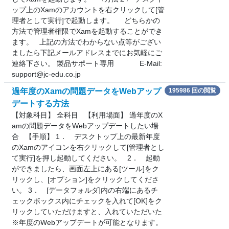
ップ上のXamのアカウントを右クリックして[管
理者として実行]で起動します。 どちらかの
方法で管理者権限でXamを起動することができ
ます。 上記の方法でわからない点等がござい
ましたら下記メールアドレスまでにお気軽にご
連絡下さい。 製品サポート専用 E-Mail:
support@jc-edu.co.jp
過年度のXamの問題データをWebアップ
195986 回の閲覧
デートする方法
【対象科目】 全科目 【利用場面】 過年度のX
amの問題データをWebアップデートしたい場
合 【手順】 1． デスクトップ上の最新年度
のXamのアイコンを右クリックして[管理者とし
て実行]を押し起動してください。 2． 起動
ができましたら、画面左上にある[ツール]をク
リックし、[オプション]をクリックしてくださ
い。 3． [データフォルダ]内の右端にあるチ
ェックボックス内にチェックを入れて[OK]をク
リックしていただけますと、入れていただいた
※年度のWebアップデートが可能となります。