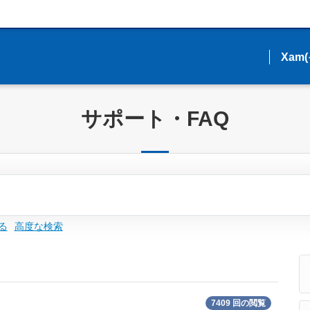
Xam
Xam
サポート・FAQ
る
高度な検索
7409 回の閲覧