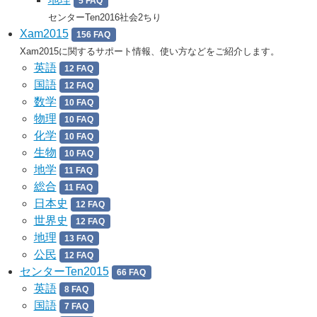
5 FAQ
センターTen2016社会2ちり
Xam2015
156 FAQ
Xam2015に関するサポート情報、使い方などをご紹介します。
英語
12 FAQ
国語
12 FAQ
数学
10 FAQ
物理
10 FAQ
化学
10 FAQ
生物
10 FAQ
地学
11 FAQ
総合
11 FAQ
日本史
12 FAQ
世界史
12 FAQ
地理
13 FAQ
公民
12 FAQ
センターTen2015
66 FAQ
英語
8 FAQ
国語
7 FAQ