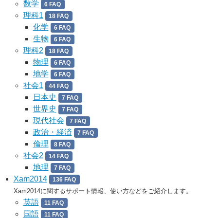
数学
6 FAQ
理科1
18 FAQ
化学
6 FAQ
生物
6 FAQ
理科2
18 FAQ
物理
6 FAQ
地学
6 FAQ
社会1
44 FAQ
日本史
7 FAQ
世界史
7 FAQ
現代社会
7 FAQ
政治・経済
7 FAQ
倫理
8 FAQ
社会2
14 FAQ
地理
7 FAQ
Xam2014
136 FAQ
Xam2014に関するサポート情報、使い方などをご紹介します。
英語
11 FAQ
国語
11 FAQ