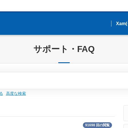
Xam
Xam
サポート・FAQ
る
高度な検索
91698 回の閲覧