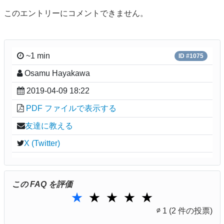
このエントリーにコメントできません。
~1 min
ID #1075
Osamu Hayakawa
2019-04-09 18:22
PDF ファイルで表示する
友達に教える
X (Twitter)
この FAQ を評価
1 Star
2 Stars
3 Stars
4 Stars
5 Stars
★
★
★
★
★
∅
1
(2 件の投票)