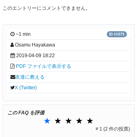
このエントリーにコメントできません。
~1 min
ID #1075
Osamu Hayakawa
2019-04-09 18:22
PDF ファイルで表示する
友達に教える
X (Twitter)
この FAQ を評価
1 Star
2 Stars
3 Stars
4 Stars
5 Stars
★
★
★
★
★
∅
1
(2 件の投票)