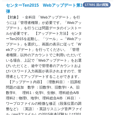
センターTen2015 Webアップデート第1
177691 回の閲覧
弾
【対象】 ・全科目 「Webアップデート」を行
うには「管理者権限」が必要です。「Webアッ
プデート」を行うには問題データのインストー
ルが必要です。 【アップデート方法】 センタ
ーTen2015を起動し、「ツール」→「Webアッ
プデート」を選択し、画面の表示に従って「W
ebアップデート」を行ってください。 「管理
者権限」以外のアカウントでご利用いただいて
いる場合、上記で「Webアップデート」をお選
びいただくと、途中で管理者のアカウントおよ
びパスワード入力画面が表示されますので、管
理者としてアップデートすることができます。
【アップデート内容】 〔理数科目〕・旧課程
問題の追加 数学 ：旧数学I、旧数学I・A、旧
数学II、 理科1：化学I、生物I、理科総合A/B
理科2：物理I、地学I、理科総合A/B 〔科目〕・
ワープロファイルの軽微な修正（段落位置の調
整など） 〔英語〕・英語リスニング音声ファイ
ル（mp3ファイル）の2015年本試験および201