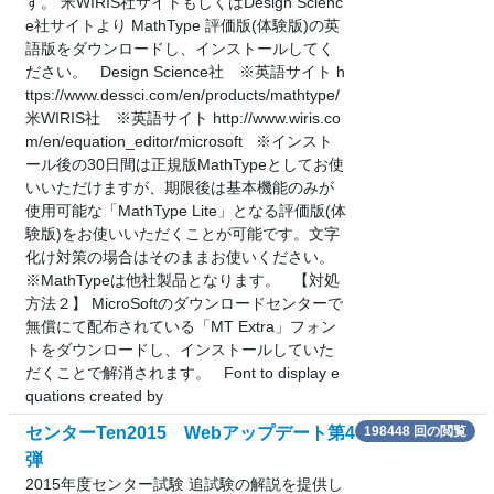
す。 米WIRIS社サイトもしくはDesign Scienc
e社サイトより MathType 評価版(体験版)の英
語版をダウンロードし、インストールしてく
ださい。 Design Science社 ※英語サイト h
ttps://www.dessci.com/en/products/mathtype/
米WIRIS社 ※英語サイト http://www.wiris.co
m/en/equation_editor/microsoft ※インスト
ール後の30日間は正規版MathTypeとしてお使
いいただけますが、期限後は基本機能のみが
使用可能な「MathType Lite」となる評価版(体
験版)をお使いいただくことが可能です。文字
化け対策の場合はそのままお使いください。
※MathTypeは他社製品となります。 【対処
方法２】 MicroSoftのダウンロードセンターで
無償にて配布されている「MT Extra」フォン
トをダウンロードし、インストールしていた
だくことで解消されます。 Font to display e
quations created by
センターTen2015 Webアップデート第4
198448 回の閲覧
弾
2015年度センター試験 追試験の解説を提供し