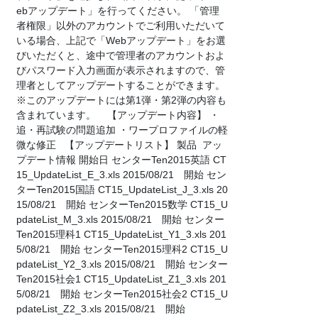
ebアップデート」を行ってください。 「管理
者権限」以外のアカウントでご利用いただいて
いる場合、上記で「Webアップデート」をお選
びいただくと、途中で管理者のアカウントおよ
びパスワード入力画面が表示されますので、管
理者としてアップデートすることができます。
※このアップデートには第1弾・第2弾の内容も
含まれています。 【アップデート内容】 ・
追・再試験の問題追加 ・ワープロファイルの軽
微な修正 【アップデートリスト】 製品 アッ
プデート情報 開始日 センターTen2015英語 CT
15_UpdateList_E_3.xls 2015/08/21 開始 セン
ターTen2015国語 CT15_UpdateList_J_3.xls 20
15/08/21 開始 センターTen2015数学 CT15_U
pdateList_M_3.xls 2015/08/21 開始 センター
Ten2015理科1 CT15_UpdateList_Y1_3.xls 201
5/08/21 開始 センターTen2015理科2 CT15_U
pdateList_Y2_3.xls 2015/08/21 開始 センター
Ten2015社会1 CT15_UpdateList_Z1_3.xls 201
5/08/21 開始 センターTen2015社会2 CT15_U
pdateList_Z2_3.xls 2015/08/21 開始