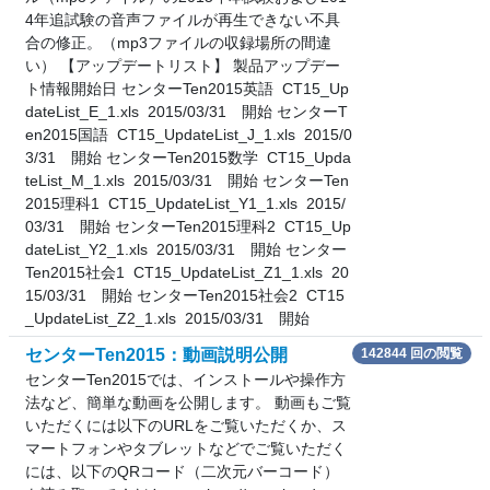
4年追試験の音声ファイルが再生できない不具
合の修正。（mp3ファイルの収録場所の間違
い） 【アップデートリスト】 製品アップデー
ト情報開始日 センターTen2015英語 CT15_Up
dateList_E_1.xls 2015/03/31 開始 センターT
en2015国語 CT15_UpdateList_J_1.xls 2015/0
3/31 開始 センターTen2015数学 CT15_Upda
teList_M_1.xls 2015/03/31 開始 センターTen
2015理科1 CT15_UpdateList_Y1_1.xls 2015/
03/31 開始 センターTen2015理科2 CT15_Up
dateList_Y2_1.xls 2015/03/31 開始 センター
Ten2015社会1 CT15_UpdateList_Z1_1.xls 20
15/03/31 開始 センターTen2015社会2 CT15
_UpdateList_Z2_1.xls 2015/03/31 開始
センターTen2015：動画説明公開
142844 回の閲覧
センターTen2015では、インストールや操作方
法など、簡単な動画を公開します。 動画もご覧
いただくには以下のURLをご覧いただくか、ス
マートフォンやタブレットなどでご覧いただく
には、以下のQRコード（二次元バーコード）