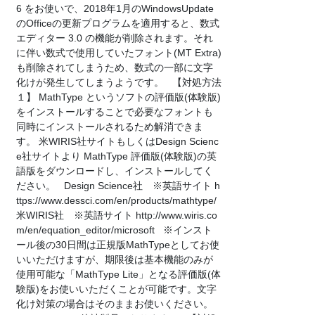
6 をお使いで、2018年1月のWindowsUpdate
のOfficeの更新プログラムを適用すると、数式
エディター 3.0 の機能が削除されます。それ
に伴い数式で使用していたフォント(MT Extra)
も削除されてしまうため、数式の一部に文字
化けが発生してしまうようです。 【対処方法
１】 MathType というソフトの評価版(体験版)
をインストールすることで必要なフォントも
同時にインストールされるため解消できま
す。 米WIRIS社サイトもしくはDesign Scienc
e社サイトより MathType 評価版(体験版)の英
語版をダウンロードし、インストールしてく
ださい。 Design Science社 ※英語サイト h
ttps://www.dessci.com/en/products/mathtype/
米WIRIS社 ※英語サイト http://www.wiris.co
m/en/equation_editor/microsoft ※インスト
ール後の30日間は正規版MathTypeとしてお使
いいただけますが、期限後は基本機能のみが
使用可能な「MathType Lite」となる評価版(体
験版)をお使いいただくことが可能です。文字
化け対策の場合はそのままお使いください。