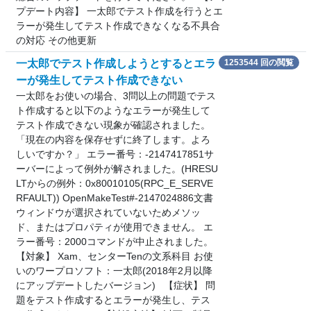
プデート内容】 一太郎でテスト作成を行うとエ
ラーが発生してテスト作成できなくなる不具合
の対応 その他更新
一太郎でテスト作成しようとするとエラ
1253544 回の閲覧
ーが発生してテスト作成できない
一太郎をお使いの場合、3問以上の問題でテス
ト作成すると以下のようなエラーが発生して
テスト作成できない現象が確認されました。
「現在の内容を保存せずに終了します。よろ
しいですか？」 エラー番号：-2147417851サ
ーバーによって例外が解されました。(HRESU
LTからの例外：0x80010105(RPC_E_SERVE
RFAULT)) OpenMakeTest#-2147024886文書
ウィンドウが選択されていないためメソッ
ド、またはプロパティが使用できません。 エ
ラー番号：2000コマンドが中止されました。
【対象】 Xam、センターTenの文系科目 お使
いのワープロソフト：一太郎(2018年2月以降
にアップデートしたバージョン) 【症状】 問
題をテスト作成するとエラーが発生し、テス