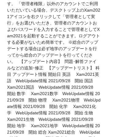
す。 「管理者権限」以外のアカウントでご利用
いただいている場合、デスクトップ上のXam202
1アイコンを右クリックして「管理者として実
行」をお選びいただき、管理者のアカウントお
よびパスワードを入力することで管理者としてX
am2021を起動することができます。ログアウト
する必要がないため簡単です。 ※総合のアップ
デートする場合は必ず地学のアップデートを行
ってから総合のアップデートを行ってくださ
い。 【アップデート内容】 問題･解答ファイ
ルなどの追加･修正 【アップデートリスト】 科
目 アップデート情報 開始日 英語 Xam2021英
語 WebUpdate情報 2021/09/28 開始 国語
Xam2021国語 WebUpdate情報 2021/09/28
開始 数学 Xam2021数学 WebUpdate情報 20
21/09/28 開始 物理 Xam2021物理 WebUpd
ate情報 2021/09/28 開始 化学 Xam2021化
学 WebUpdate情報 2021/09/28 開始 生物
Xam2021生物 WebUpdate情報 2021/09/28
開始 地学 Xam2021地学 WebUpdate情報 20
21/09/28 開始 総合 Xam2021総合 WebUpdat