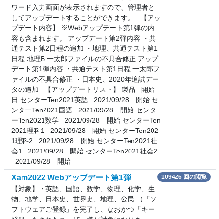
ワード入力画面が表示されますので、管理者と
してアップデートすることができます。 【アッ
プデート内容】 ※Webアップデート第1弾の内
容も含まれます。 アップデート第2弾内容 ・共
通テスト第2日程の追加 ・地理、共通テスト第1
日程 地理B 一太郎ファイルの不具合修正 アップ
デート第1弾内容 ・共通テスト第1日程 一太郎フ
ァイルの不具合修正 ・日本史、2020年追試デー
タの追加 【アップデートリスト】 製品 開始
日 センターTen2021英語 2021/09/28 開始 セ
ンターTen2021国語 2021/09/28 開始 センタ
ーTen2021数学 2021/09/28 開始 センターTen
2021理科1 2021/09/28 開始 センターTen202
1理科2 2021/09/28 開始 センターTen2021社
会1 2021/09/28 開始 センターTen2021社会2
2021/09/28 開始
Xam2022 Webアップデート第1弾
109426 回の閲覧
【対象】・英語、国語、数学、物理、化学、生
物、地学、日本史、世界史、地理、公民 （「ソ
フトウェアご登録」を完了し、なおかつ「キー