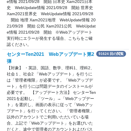
e情報 2021/09/28 開始 日本史 Xam2021日本
史 WebUpdate情報 2021/09/28 開始 世界史
Xam2021世界史 WebUpdate情報 2021/09/28
開始 地理 Xam2021地理 WebUpdate情報 20
21/09/28 開始 公民 Xam2021公民 WebUpdat
e情報 2021/09/28 開始 ※Webアップデート
実行時にエラーが発生する場合、こちらをご確
認ください。
センターTen2021 Webアップデート第2
91624 回の閲覧
弾
【対象】 ・英語、国語、数学、理科1、理科2、
社会１、社会2 「Webアップデート」を行うに
は「管理者権限」が必要です。「Webアップデ
ート」を行うには問題データのインストールが
必要です。 【アップデート方法】 センターTen
2021を起動し、「ツール」→「Webアップデー
ト」を選択し、画面の表示に従って「Webアッ
プデート」を行ってください。 「管理者権限」
以外のアカウントでご利用いただいている場
合、上記で「Webアップデート」をお選びいた
だくと、途中で管理者のアカウントおよびパス