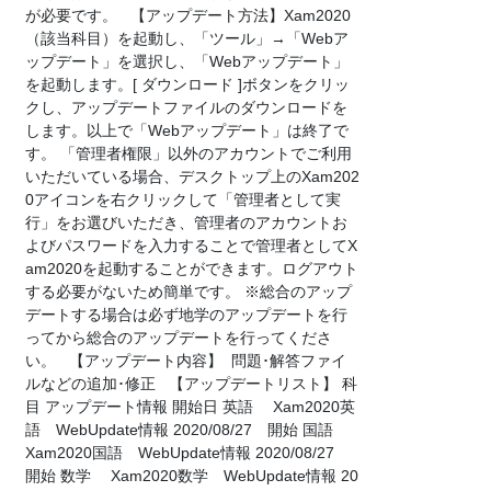
が必要です。 【アップデート方法】Xam2020
（該当科目）を起動し、「ツール」→「Webア
ップデート」を選択し、「Webアップデート」
を起動します。[ ダウンロード ]ボタンをクリッ
クし、アップデートファイルのダウンロードを
します。以上で「Webアップデート」は終了で
す。 「管理者権限」以外のアカウントでご利用
いただいている場合、デスクトップ上のXam202
0アイコンを右クリックして「管理者として実
行」をお選びいただき、管理者のアカウントお
よびパスワードを入力することで管理者としてX
am2020を起動することができます。ログアウト
する必要がないため簡単です。 ※総合のアップ
デートする場合は必ず地学のアップデートを行
ってから総合のアップデートを行ってくださ
い。 【アップデート内容】 問題･解答ファイ
ルなどの追加･修正 【アップデートリスト】 科
目 アップデート情報 開始日 英語 Xam2020英
語 WebUpdate情報 2020/08/27 開始 国語
Xam2020国語 WebUpdate情報 2020/08/27
開始 数学 Xam2020数学 WebUpdate情報 20