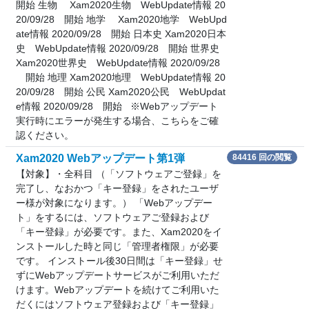
開始 生物 Xam2020生物 WebUpdate情報 20
20/09/28 開始 地学 Xam2020地学 WebUpd
ate情報 2020/09/28 開始 日本史 Xam2020日本
史 WebUpdate情報 2020/09/28 開始 世界史
Xam2020世界史 WebUpdate情報 2020/09/28
開始 地理 Xam2020地理 WebUpdate情報 20
20/09/28 開始 公民 Xam2020公民 WebUpdat
e情報 2020/09/28 開始 ※Webアップデート
実行時にエラーが発生する場合、こちらをご確
認ください。
Xam2020 Webアップデート第1弾
84416 回の閲覧
【対象】・全科目 （「ソフトウェアご登録」を
完了し、なおかつ「キー登録」をされたユーザ
ー様が対象になります。） 「Webアップデー
ト」をするには、ソフトウェアご登録および
「キー登録」が必要です。また、Xam2020をイ
ンストールした時と同じ「管理者権限」が必要
です。 インストール後30日間は「キー登録」せ
ずにWebアップデートサービスがご利用いただ
けます。Webアップデートを続けてご利用いた
だくにはソフトウェア登録および「キー登録」