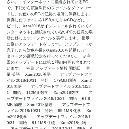
さい。 インターネットに接続されているPC
で、下記から該当科目のファイルをダウンロー
ドし、お使いのPCの任意の場所に保存します。
保存したファイルをUSBメモリやCDなどにコ
ピーし、Xam2018がインストールされていてイ
ンターネットに接続されていないPCの任意の場
所に移します。 ファイルを実行します。 指示
に従いアップデートをします。 アップデートが
完了したら対象科目のXam2018を起動し,デー
タベースの継承設定を行ってください。 ※今
回のアップデートには第１弾の内容も含まれて
います。 科目 アップデート情報 開始日 容
量 英語 Xam2018英語 アップデートファ
イル 2018/10/31 開始 179MB 国語 Xam2
018国語 アップデートファイル 2018/10/3
1 開始 112MB 数学 Xam2018数学 ア
ップデートファイル 2018/10/31 開始 61.8
MB 物理 Xam2018物理 アップデートフ
ァイル 2018/10/31 開始 69.1MB 化学 Xa
m2018化学 アップデートファイル 2018/1
0/31 開始 91.1MB 生物 Xam2018生物
アップデートファイル 2018/10/31 開始 9