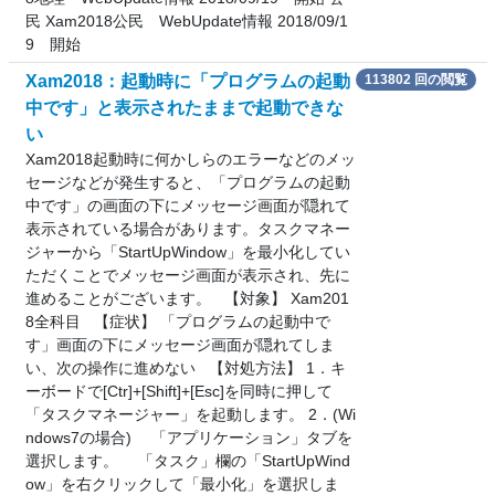
民 Xam2018公民 WebUpdate情報 2018/09/1
9 開始
Xam2018：起動時に「プログラムの起動
113802 回の閲覧
中です」と表示されたままで起動できな
い
Xam2018起動時に何かしらのエラーなどのメッ
セージなどが発生すると、「プログラムの起動
中です」の画面の下にメッセージ画面が隠れて
表示されている場合があります。タスクマネー
ジャーから「StartUpWindow」を最小化してい
ただくことでメッセージ画面が表示され、先に
進めることがございます。 【対象】 Xam201
8全科目 【症状】 「プログラムの起動中で
す」画面の下にメッセージ画面が隠れてしま
い、次の操作に進めない 【対処方法】 1．キ
ーボードで[Ctr]+[Shift]+[Esc]を同時に押して
「タスクマネージャー」を起動します。 2．(Wi
ndows7の場合) 「アプリケーション」タブを
選択します。 「タスク」欄の「StartUpWind
ow」を右クリックして「最小化」を選択しま