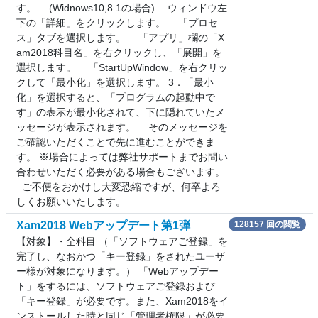
す。 (Widnows10,8.1の場合) ウィンドウ左
下の「詳細」をクリックします。 「プロセ
ス」タブを選択します。 「アプリ」欄の「X
am2018科目名」を右クリックし、「展開」を
選択します。 「StartUpWindow」を右クリッ
クして「最小化」を選択します。 3．「最小
化」を選択すると、「プログラムの起動中で
す」の表示が最小化されて、下に隠れていたメ
ッセージが表示されます。 そのメッセージを
ご確認いただくことで先に進むことができま
す。 ※場合によっては弊社サポートまでお問い
合わせいただく必要がある場合もございます。
ご不便をおかけし大変恐縮ですが、何卒よろ
しくお願いいたします。
Xam2018 Webアップデート第1弾
128157 回の閲覧
【対象】・全科目 （「ソフトウェアご登録」を
完了し、なおかつ「キー登録」をされたユーザ
ー様が対象になります。） 「Webアップデー
ト」をするには、ソフトウェアご登録および
「キー登録」が必要です。また、Xam2018をイ
ンストールした時と同じ「管理者権限」が必要