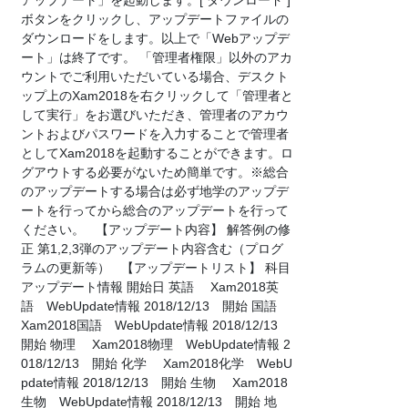
アップデート」を起動します。[ ダウンロード ]
ボタンをクリックし、アップデートファイルの
ダウンロードをします。以上で「Webアップデ
ート」は終了です。 「管理者権限」以外のアカ
ウントでご利用いただいている場合、デスクト
ップ上のXam2018を右クリックして「管理者と
して実行」をお選びいただき、管理者のアカウ
ントおよびパスワードを入力することで管理者
としてXam2018を起動することができます。ロ
グアウトする必要がないため簡単です。※総合
のアップデートする場合は必ず地学のアップデ
ートを行ってから総合のアップデートを行って
ください。 【アップデート内容】 解答例の修
正 第1,2,3弾のアップデート内容含む（プログ
ラムの更新等） 【アップデートリスト】 科目
アップデート情報 開始日 英語 Xam2018英
語 WebUpdate情報 2018/12/13 開始 国語
Xam2018国語 WebUpdate情報 2018/12/13
開始 物理 Xam2018物理 WebUpdate情報 2
018/12/13 開始 化学 Xam2018化学 WebU
pdate情報 2018/12/13 開始 生物 Xam2018
生物 WebUpdate情報 2018/12/13 開始 地