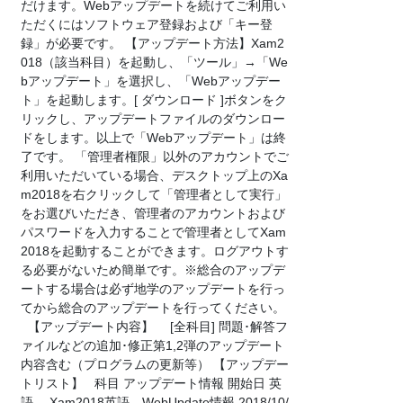
だけます。Webアップデートを続けてご利用い
ただくにはソフトウェア登録および「キー登
録」が必要です。 【アップデート方法】Xam2
018（該当科目）を起動し、「ツール」→「We
bアップデート」を選択し、「Webアップデー
ト」を起動します。[ ダウンロード ]ボタンをク
リックし、アップデートファイルのダウンロー
ドをします。以上で「Webアップデート」は終
了です。 「管理者権限」以外のアカウントでご
利用いただいている場合、デスクトップ上のXa
m2018を右クリックして「管理者として実行」
をお選びいただき、管理者のアカウントおよび
パスワードを入力することで管理者としてXam
2018を起動することができます。ログアウトす
る必要がないため簡単です。※総合のアップデ
ートする場合は必ず地学のアップデートを行っ
てから総合のアップデートを行ってください。
【アップデート内容】 [全科目] 問題･解答フ
ァイルなどの追加･修正第1,2弾のアップデート
内容含む（プログラムの更新等） 【アップデー
トリスト】 科目 アップデート情報 開始日 英
語 Xam2018英語 WebUpdate情報 2018/10/