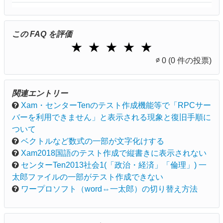
この FAQ を評価
1 Star
2 Stars
3 Stars
4 Stars
5 Stars
★
★
★
★
★
∅
0
(0 件の投票)
関連エントリー
Xam・センターTenのテスト作成機能等で「RPCサー
バーを利用できません」と表示される現象と復旧手順に
ついて
ベクトルなど数式の一部が文字化けする
Xam2018国語のテスト作成で縦書きに表示されない
センターTen2013社会1(「政治・経済」「倫理」) 一
太郎ファイルの一部がテスト作成できない
ワープロソフト（word⇔一太郎）の切り替え方法