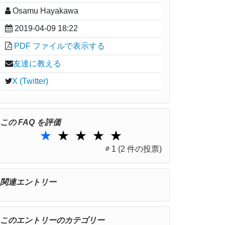
Osamu Hayakawa
2019-04-09 18:22
PDF ファイルで表示する
友達に教える
X (Twitter)
この FAQ を評価
1 Star
2 Stars
3 Stars
4 Stars
5 Stars
★
★
★
★
★
∅
1
(2 件の投票)
関連エントリー
このエントリーのカテゴリー