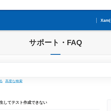
Xam
Xam
サポート・FAQ
る
高度な検索
生してテスト作成できない