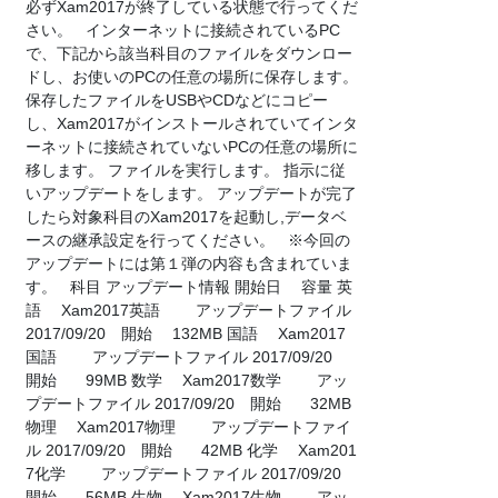
必ずXam2017が終了している状態で行ってくだ
さい。 インターネットに接続されているPC
で、下記から該当科目のファイルをダウンロー
ドし、お使いのPCの任意の場所に保存します。
保存したファイルをUSBやCDなどにコピー
し、Xam2017がインストールされていてインタ
ーネットに接続されていないPCの任意の場所に
移します。 ファイルを実行します。 指示に従
いアップデートをします。 アップデートが完了
したら対象科目のXam2017を起動し,データベ
ースの継承設定を行ってください。 ※今回の
アップデートには第１弾の内容も含まれていま
す。 科目 アップデート情報 開始日 容量 英
語 Xam2017英語 アップデートファイル
2017/09/20 開始 132MB 国語 Xam2017
国語 アップデートファイル 2017/09/20
開始 99MB 数学 Xam2017数学 アッ
プデートファイル 2017/09/20 開始 32MB
物理 Xam2017物理 アップデートファイ
ル 2017/09/20 開始 42MB 化学 Xam201
7化学 アップデートファイル 2017/09/20
開始 56MB 生物 Xam2017生物 アッ