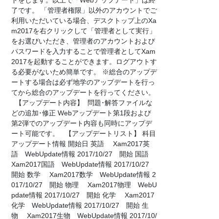
ドをします。以上で「Webアップデート」は終
了です。 「管理者権限」以外のアカウントでご
利用いただいている場合、デスクトップ上のXa
m2017を右クリックして「管理者として実行」
をお選びいただき、管理者のアカウントおよび
パスワードを入力することで管理者としてXam
2017を起動することができます。ログアウトす
る必要がないため簡単です。 ※総合のアップデ
ートする場合は必ず地学のアップデートを行っ
てから総合のアップデートを行ってください。
【アップデート内容】 問題･解答ファイルな
どの追加･修正 Webアップデート第1段および
第2弾でのアップデート内容も同時にアップデ
ート可能です。 【アップデートリスト】 科目
アップデート情報 開始日 英語 Xam2017英
語 WebUpdate情報 2017/10/27 開始 国語
Xam2017国語 WebUpdate情報 2017/10/27
開始 数学 Xam2017数学 WebUpdate情報 2
017/10/27 開始 物理 Xam2017物理 WebU
pdate情報 2017/10/27 開始 化学 Xam2017
化学 WebUpdate情報 2017/10/27 開始 生
物 Xam2017生物 WebUpdate情報 2017/10/