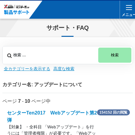
メニュ
メニュ
サポート・FAQ
検索
全カテゴリーを表示する
高度な検索
カテゴリー名: アップデートについて
ページ
7
-
10
ページ中
センターTen2017 Webアップデート第2
154152 回の閲覧
弾
【対象】 ・全科目 「Webアップデート」を行
うには「管理者権限」が必要です。「Webアッ