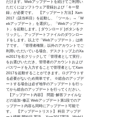
だけます。Webアップデートを続けてご利用い
ただくにはソフトウェア登録および「キー登
録」が必要です。 【アップデート方法】Xam
2017（該当科目）を起動し、「ツール」→「W
ebアップデート」を選択し、「Webアップデー
ト」を起動します。[ ダウンロード ]ボタンをク
リックし、アップデートファイルのダウンロー
ドをします。以上で「Webアップデート」は終
了です。 「管理者権限」以外のアカウントでご
利用いただいている場合、デスクトップ上のXa
m2017を右クリックして「管理者として実行」
をお選びいただき、管理者のアカウントおよび
パスワードを入力することで管理者としてXam
2017を起動することができます。ログアウトす
る必要がないため簡単です。 ※総合のアップデ
ートする場合は必ず地学のアップデートを行っ
てから総合のアップデートを行ってください。
【アップデート内容】 問題･解答ファイルな
どの追加･修正 Webアップデート第1段でのア
ップデート内容も同時にアップデート可能で
す。 【アップデートリスト】 科目 アップデ
ート情報 開始日 英語 Xam2017英語 WebU